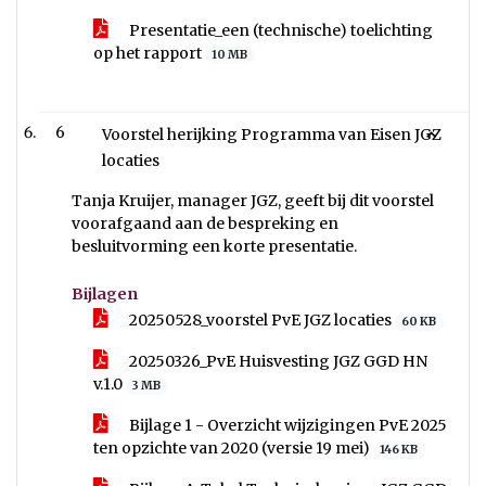
Presentatie_een (technische) toelichting
op het rapport
10 MB
6
Voorstel herijking Programma van Eisen JGZ
locaties
Tanja Kruijer, manager JGZ, geeft bij dit voorstel
voorafgaand aan de bespreking en
besluitvorming een korte presentatie.
Bijlagen
20250528_voorstel PvE JGZ locaties
60 KB
20250326_PvE Huisvesting JGZ GGD HN
v.1.0
3 MB
Bijlage 1 - Overzicht wijzigingen PvE 2025
ten opzichte van 2020 (versie 19 mei)
146 KB