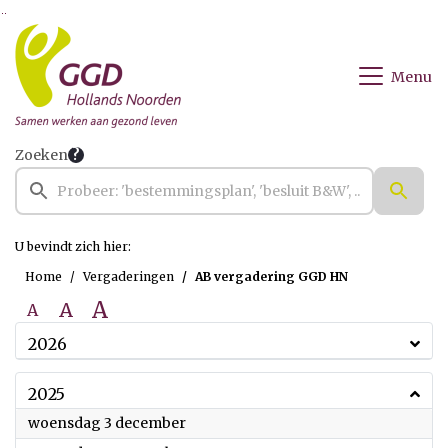
Ga naar de inhoud van deze pagina
Ga naar het zoeken
Ga naar het menu
Menu
Zoeken
U bevindt zich hier:
Home
Vergaderingen
AB vergadering GGD HN
A
A
A
2026
2025
2025
woensdag 3 december