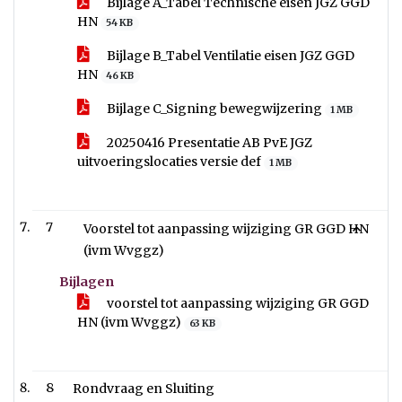
Bijlage A_Tabel Technische eisen JGZ GGD
HN
54 KB
Bijlage B_Tabel Ventilatie eisen JGZ GGD
HN
46 KB
Bijlage C_Signing bewegwijzering
1 MB
20250416 Presentatie AB PvE JGZ
uitvoeringslocaties versie def
1 MB
7
Voorstel tot aanpassing wijziging GR GGD HN
(ivm Wvggz)
Bijlagen
voorstel tot aanpassing wijziging GR GGD
HN (ivm Wvggz)
63 KB
8
Rondvraag en Sluiting